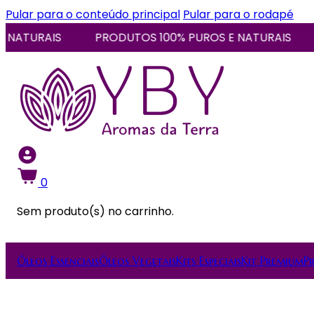
Pular para o conteúdo principal
Pular para o rodapé
TURAIS
PRODUTOS 100% PUROS E NATURAIS
PR
0
Sem produto(s) no carrinho.
Óleos Essenciais
Óleos Vegetais
Kits Especiais
Kit Premium
P