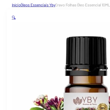
Início
Óleos Essenciais Yby
Cravo Folhas Óleo Essencial 10ML
🔍