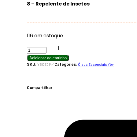
8 – Repelente de Insetos
116 em estoque
Cravo
Folhas
Adicionar ao carrinho
Óleo
SKU:
Categories:
YBOE014-1
Óleos Essenciais Yby
Essencial
10ML
quantidade
Compartilhar