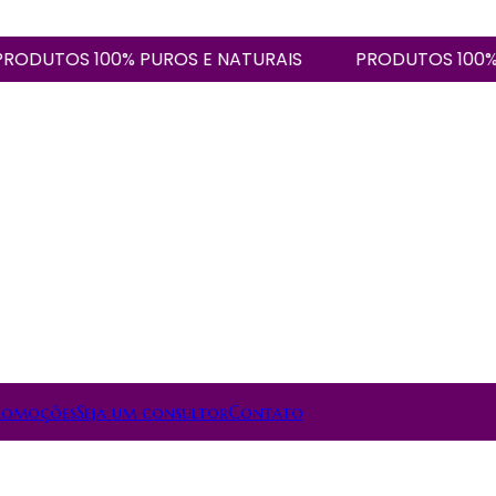
UTOS 100% PUROS E NATURAIS
PRODUTOS 100% PUR
romoções
Seja um consultor
Contato