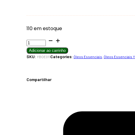
110 em estoque
Gerânio
Óleo
Adicionar ao carrinho
Essencial
SKU:
Categories:
YBOE011
Óleos Essenciais
,
Óleos Essenciais 
10ml
quantidade
Compartilhar