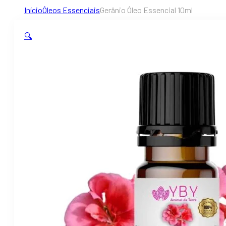
Início
Óleos Essenciais
Gerânio Óleo Essencial 10ml
🔍