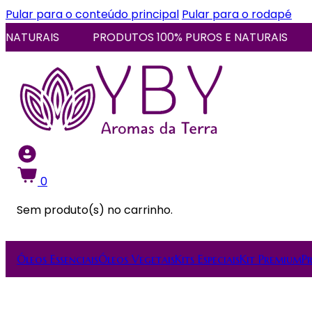
Pular para o conteúdo principal
Pular para o rodapé
TURAIS
PRODUTOS 100% PUROS E NATURAIS
PR
0
Sem produto(s) no carrinho.
Óleos Essenciais
Óleos Vegetais
Kits Especiais
Kit Premium
P