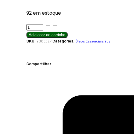
92 em estoque
Menta
Piperita
Adicionar ao carrinho
(Peppermint)
SKU:
Categories:
YBOE02-1
Óleos Essenciais Yby
Óleo
Essencial
10ML
Compartilhar
quantidade