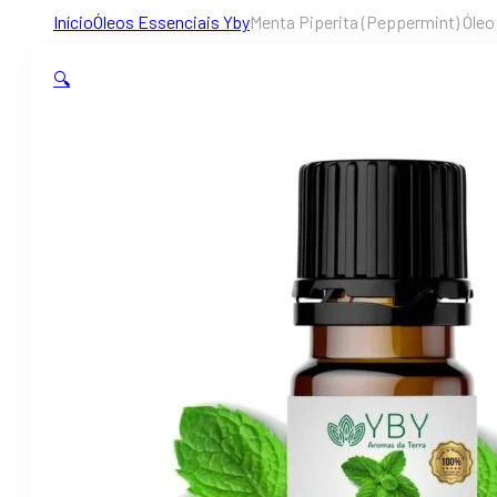
Início
Óleos Essenciais Yby
Menta Piperita (Peppermint) Óleo
🔍